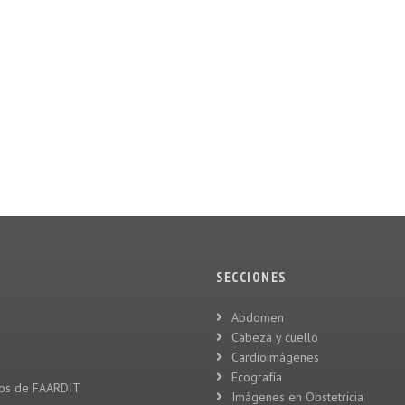
SECCIONES
Abdomen
Cabeza y cuello
Cardioimágenes
Ecografía
vos de FAARDIT
Imágenes en Obstetricia