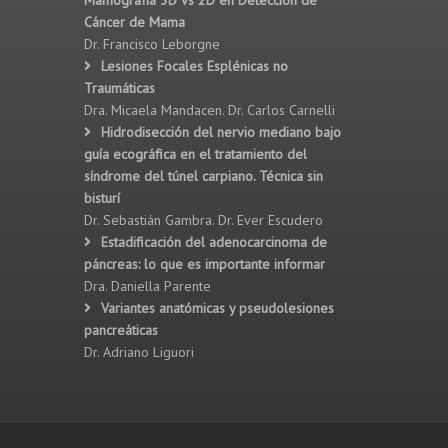
Mamografía 3D vs 2D en Detección de
Cáncer de Mama
Dr. Francisco Leborgne
Lesiones Focales Esplénicas no
Traumáticas
Dra. Micaela Mandacen. Dr. Carlos Carnelli
Hidrodisección del nervio mediano bajo
guía ecográfica en el tratamiento del
síndrome del túnel carpiano. Técnica sin
bisturí
Dr. Sebastián Gambra. Dr. Ever Escudero
Estadificación del adenocarcinoma de
páncreas: lo que es importante informar
Dra. Daniella Parente
Variantes anatómicas y pseudolesiones
pancreáticas
Dr. Adriano Liguori